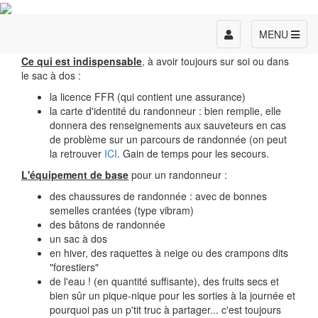
Toggle
MENU
navigation
Ce qui est indispensable
, à avoir toujours sur soi ou dans
le sac à dos :
la licence FFR (qui contient une assurance)
la carte d'identité du randonneur : bien remplie, elle
donnera des renseignements aux sauveteurs en cas
de problème sur un parcours de randonnée (on peut
la retrouver
ICI
. Gain de temps pour les secours.
L'équipement de base
pour un randonneur :
des chaussures de randonnée : avec de bonnes
semelles crantées (type vibram)
des bâtons de randonnée
un sac à dos
en hiver, des raquettes à neige ou des crampons dits
"forestiers"
de l'eau ! (en quantité suffisante), des fruits secs et
bien sûr un pique-nique pour les sorties à la journée et
pourquoi pas un p'tit truc à partager... c'est toujours