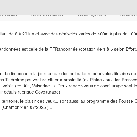
s sorties
Notre association
Nous rejoindre
Nous co
llant de 8 à 20 km et avec des dénivelés variés de 400m à plus de 1000 
es randonnées est celle de la FFRandonnée (cotation de 1 à 5 selon Effo
 le dimanche à la journée par des animateurs bénévoles titulaires 
es itinéraires peuvent se situer à proximité (ex Plaine-Joux, les Brasse
isin (ex :Ain, Valserine...). Deux rendez-vous de covoiturage sont tou
ir détails rubrique Covoiturage)
 territoire, le plaisir des yeux... sont aussi au programme des Pousse-C
(Chamonix en 07/2025 ) ...