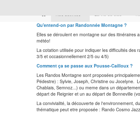
Nos activités
La vie du club
No
Qu'entend-on par Randonnée Montagne ?
Elles se déroulent en montagne sur des itinéraires a
météo!
La cotation utilisée pour indiquer les difficultés d
3/5 et occasionnellement 2/5 ou 4/5)
Comment ça se passe aux Pousse-Cailloux ?
Les Randos Montagne sont proposées principalement
Pédestre) : Sylvie, Joseph, Christine ou Jocelyne. L
Chablais, Semnoz...) ou meme dans un département vo
départ de Reignier et un au départ de Bonneville (vo
La convivialité, la découverte de l'environnement, du
thématique peut etre proposée : Rando Cosmo Jazz 