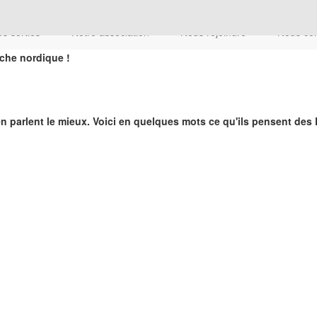
s sorties
Notre association
Nous rejoindre
Nous co
che nordique !
 parlent le mieux. Voici en quelques mots ce qu'ils pensent des 