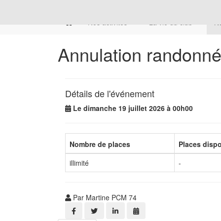
Nos activités
La vie du club
No
Annulation randonné
Détails de l'événement
Le dimanche 19 juillet 2026 à 00h00
Nombre de places
Places disp
illimité
-
Par Martine PCM 74