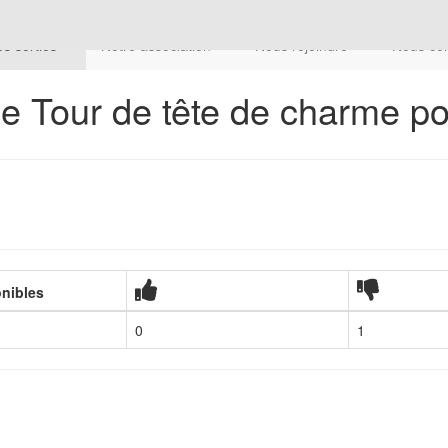
s sorties
Notre association
Nous rejoindre
Nous co
e Tour de tête de charme po
onibles
0
1